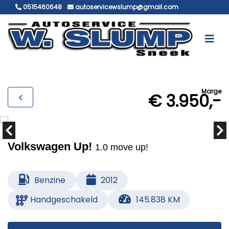
0515460648
autoservicewslump@gmail.com
Marge
€ 3.950,-
Volkswagen Up!
1.0 move up!
Benzine
2012
Handgeschakeld
145.838 KM