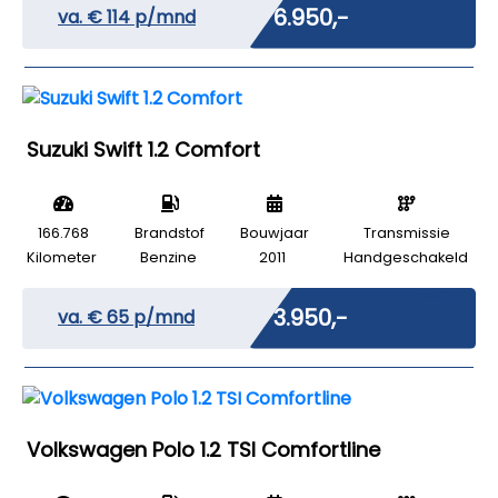
€ 6.950,-
va. €
114
p/mnd
Suzuki Swift 1.2 Comfort
166.768
Brandstof
Bouwjaar
Transmissie
Kilometer
Benzine
2011
Handgeschakeld
Marge
€ 3.950,-
va. €
65
p/mnd
Volkswagen Polo 1.2 TSI Comfortline