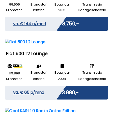
99.505
Brandstof
Bouwjaar
Transmissie
Kilometer
Benzine
2015
Handgeschakeld
Marge
€ 8.750,-
va. €
144
p/mnd
Fiat 500 1.2 Lounge
Brandstof
Bouwjaar
Transmissie
119.898
Kilometer
Benzine
2008
Handgeschakeld
Marge
€ 3.980,-
va. €
65
p/mnd