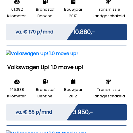
61.392
Brandstof
Bouwjaar
Transmissie
Kilometer
Benzine
2017
Handgeschakeld
Marge
€ 10.880,-
va. €
179
p/mnd
Volkswagen Up! 1.0 move up!
145.838
Brandstof
Bouwjaar
Transmissie
Kilometer
Benzine
2012
Handgeschakeld
Marge
€ 3.950,-
va. €
65
p/mnd