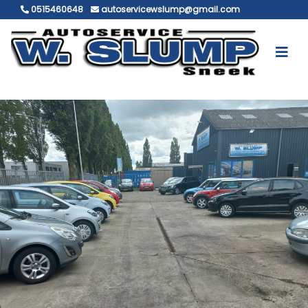
0515460648
autoservicewslump@gmail.com